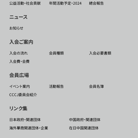
公益活動・社会貢献
年間活動予定・2024
總会報告
ニュース
お知らせ
入会ご案内
入会の流れ
会員種類
入会必要書類
入会費・会費
会員広場
イベント案内
活動報告
会員名簿
CCCJ委員会紹介
リンク集
日本政府・関連団体
中国政府・関連団体
海外華商関連団体・企業
在日中国関連団体