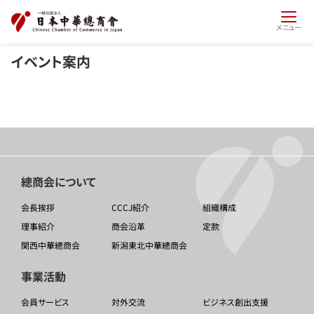
メニュー
イベント案内
總商会について
会長挨拶
CCCJ紹介
組織構成
理事紹介
商会沿革
定款
関西中華總商会
新潟東北中華總商会
事業活動
会員サービス
対外交流
ビジネス創出支援