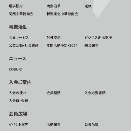
理事紹介
商会沿革
定款
関西中華總商会
新潟東北中華總商会
事業活動
会員サービス
対外交流
ビジネス創出支援
公益活動・社会貢献
年間活動予定・2024
總会報告
ニュース
お知らせ
入会ご案内
入会の流れ
会員種類
入会必要書類
入会費・会費
会員広場
イベント案内
活動報告
会員名簿