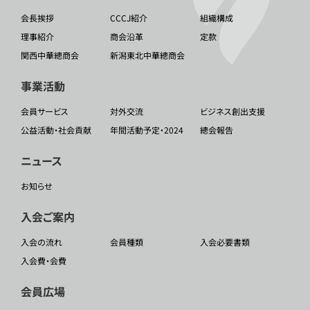
会長挨拶
CCCJ紹介
組織構成
理事紹介
商会沿革
定款
関西中華總商会
新潟東北中華總商会
事業活動
会員サービス
対外交流
ビジネス創出支援
公益活動・社会貢献
年間活動予定・2024
總会報告
ニュース
お知らせ
入会ご案内
入会の流れ
会員種類
入会必要書類
入会費・会費
会員広場