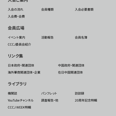
入会の流れ
会員種類
入会必要書類
入会費・会費
会員広場
イベント案内
活動報告
会員名簿
CCCJ委員会紹介
リンク集
日本政府・関連団体
中国政府・関連団体
海外華商関連団体・企業
在日中国関連団体
ライブラリ
機関誌
パンフレット
訪談録
YouTubeチャンネル
調査報告・他
20周年記念特輯
CCCJ WEEK特輯