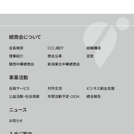
總商会について
会長挨拶
CCCJ紹介
組織構成
理事紹介
商会沿革
定款
関西中華總商会
新潟東北中華總商会
事業活動
会員サービス
対外交流
ビジネス創出支援
公益活動・社会貢献
年間活動予定・2024
總会報告
ニュース
お知らせ
入会ご案内